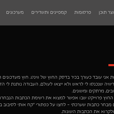
וצר תוכן
פרסומות
קמפיינים ותשדירים
מערכונים
אני עובד כעורך בכיר בדסק החוץ של ווינט. חוץ מעדכונים ח
יוויה שנכנסו לי לראש ולא ייצאו לעולם, העבודה נותנת לי הז
ים, מרתקים ומשונים.
חוץ פרוייקט שבו אפשר למצוא את רשימת הכתבות הנבחרות
מבחר כתבות שערכתי - לחצו על כפתורי ״קח אותי לסיבוב ב
ולקרוא את הכתבות השונות.